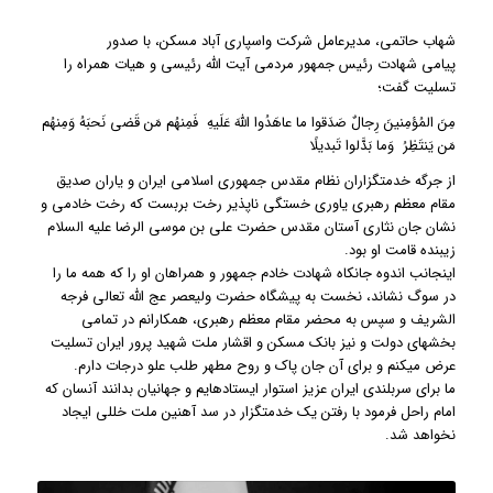
شهاب حاتمی، مدیرعامل شرکت واسپاری آباد مسکن، با صدور
پیامی شهادت رئیس جمهور مردمی آیت الله رئیسی و هیات همراه را
تسلیت گفت؛
مِنَ المُؤمِنینَ رِجالٌ صَدَقوا ما عاهَدُوا اللَّهَ عَلَیهِ فَمِنهُم مَن قَضى نَحبَهُ وَمِنهُم
مَن یَنتَظِرُ وَما بَدَّلوا تَبدیلًا
از جرگه خدمتگزاران نظام مقدس جمهوری اسلامی ایران و یاران صدیق
مقام معظم رهبری یاوری خستگی ناپذیر رخت بربست که رخت خادمی و
نشان جان نثاری آستان مقدس حضرت علی بن موسی الرضا علیه السلام
زیبنده قامت او بود.
اینجانب اندوه جانکاه شهادت خادم جمهور و همراهان او را که همه ما را
در سوگ نشاند، نخست به پیشگاه حضرت ولیعصر عج الله تعالی فرجه
الشریف و سپس به محضر مقام معظم رهبری، همکارانم در تمامی
بخشهای دولت و نیز بانک مسکن و اقشار ملت شهید پرور ایران تسلیت
عرض می­کنم و برای آن جان پاک و روح مطهر طلب علو درجات دارم.
ما برای سربلندی ایران عزیز استوار ایستاده­ایم و جهانیان بدانند آنسان که
امام راحل فرمود با رفتن یک خدمتگزار در سد آهنین ملت خللی ایجاد
نخواهد شد.